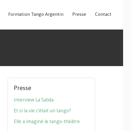
Formation Tango Argentin
Presse
Contact
Presse
Interview La Salida
Et si la vie c’était un tango?
Elle a imaginé le tango-théâtre